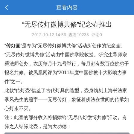
查看内容
“无尽传灯微博共修”纪念壶推出
2012-10-12 14:56
查看10233
评论0
“
传灯壶
”是专为“无尽传灯
微博
共修”活动所创作的纪念壶。
“无尽传灯微博共修”活动由中国佛学院教授、研究生导师宗
舜法师创办，农历每月十九号举行，每月都有数百位佛弟子
报名共修。被凤凰网评为“2011年度中国
佛教
十大影响力事
件”之一。
此款“
传灯壶
”借鉴了古代灯具的造型，壶身镌刻上海书法家
季风先生的题字——无尽传灯，象征着佛法在世间的传承如
心灯永不灭。
注：此壶的部分收入将捐赠给“无尽传灯微博共修”活动。有
缘之人结缘此壶，是为大功德！