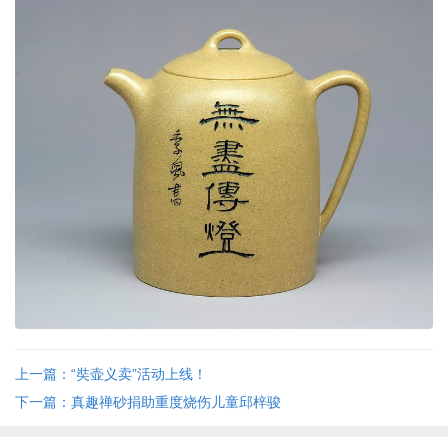
上一篇：“奘壶义卖”活动上线！
下一篇：真趣禅砂捐助重度烧伤儿童邱梓骏